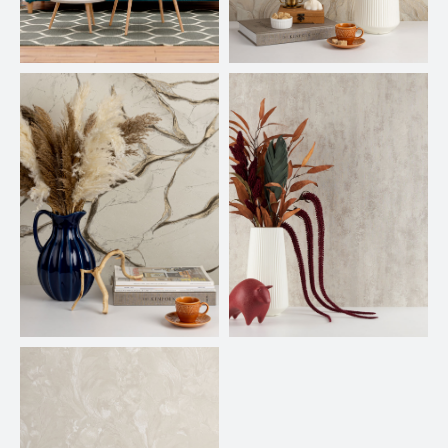
ОБСУДИМ СЪЕМКУ
ВАШЕЙ ПРОДУКЦИИ
Подберем ракурсы под
задачу
Составим понятное
техническое задание
Покажем подход к съемке и
результат